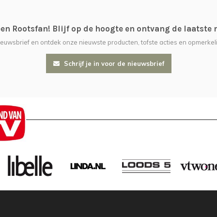
n Rootsfan! Blijf op de hoogte en ontvang de laatste 
nieuwsbrief en ontdek onze nieuwste producten, tofste acties en opmerkeli
Schrijf je in voor de nieuwsbrief