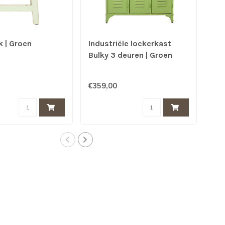
 | Groen
Industriële lockerkast
Ins
Bulky 3 deuren | Groen
Zw
€359,00
€37