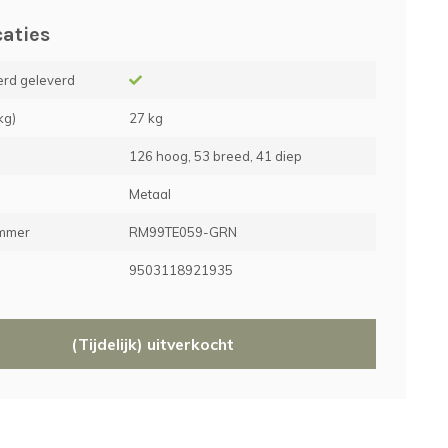
caties
rd geleverd
kg)
27 kg
126 hoog, 53 breed, 41 diep
Metaal
ummer
RM99TE059-GRN
e
9503118921935
(Tijdelijk) uitverkocht