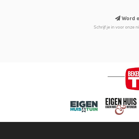
Word ee
Schrijf je in voor onze 