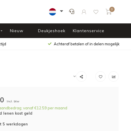
0
Nieuw
Deukjeshoek
Klantenservice
tijd
Achteraf betalen of in delen mogelijk
00
Incl. btw
aandbedrag; vanaf €12.59 per maand
d lenen kost geld
ot 5 werkdagen