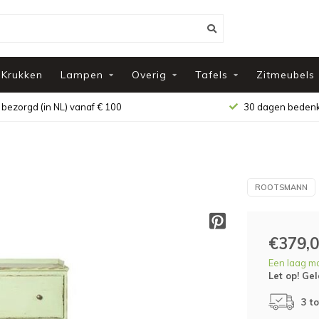
Krukken
Lampen
Overig
Tafels
Zitmeubels
 bezorgd (in NL) vanaf € 100
30 dagen bedenk
ROOTSMANN
€379,
Een laag m
Let op! Gel
3 t