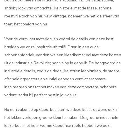
Dat is ook meteen de kracht van Rootsmann… De vette, rauwe,
shabby look van ambachtelijke historie, met de frisse, schone,
roestvrije toch van nu. New Vintage, noemen we het; de sfeer van
toen; het comfort van nu.
Voor de vorm, het materiaal en vooral de details van deze kast,
haalden we onze inspiratie uit Italië. Daar, in een oude
schoenenfabriek, vonden we een kleedkamer vol met deze kasten
uit de Industriële Revolutie; nog volop in gebruik. De hoogwaardige
industriële details, zoals de degelijke stalen legplanken, de stoere
afscheidingsrasters en subtiel gebogen ventilatieroosters
inspireerden ons tot het maken van deze compactere, schonere
variant, zodat hij perfect past in jouw huis!
Na een vakantie op Cuba, besloten we deze kast trouwens ook in
het lekker verlopen groene kleur te maken! De groene industriële
lockerkast met haar warme Cubaanse roots hebben we ook!