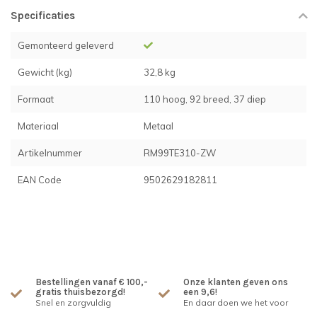
Specificaties
Gemonteerd geleverd
Gewicht (kg)
32,8 kg
Formaat
110 hoog, 92 breed, 37 diep
Materiaal
Metaal
Artikelnummer
RM99TE310-ZW
EAN Code
9502629182811
Bestellingen vanaf € 100,-
Onze klanten geven ons
gratis thuisbezorgd!
een 9,6!
Snel en zorgvuldig
En daar doen we het voor