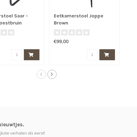
stoel Saar -
Eetkamerstoel Joppe
Eet
oestbruin
Brown
| B
€99,00
€99
nieuwtjes.
jkste verhalen als eerst!