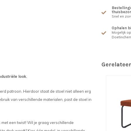
Bestellinge
thuisbezo
Snel en zor
Ophalen b
Mogelijk op
Doetinche
Gerelatee
dustriële look.
erd patroon. Hierdoor staat de stoel niet alleen erg
ebruik van verschillende materialen, past de stoel in
 met een twist! Wil je graag verschillende
te druk wordt? Kies één model, in verschillende