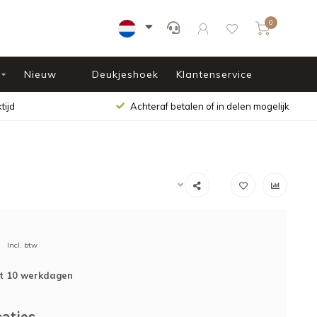
0
Nieuw
Deukjeshoek
Klantenservice
tijd
Achteraf betalen of in delen mogelijk
Incl. btw
ot 10 werkdagen
caties