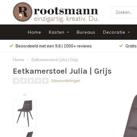
Home
Kasten
Bureaus
Decoratie
Beoordeeld met een 9,6 | 1000+ reviews
Gratis
Home
/
Eetkamerstoel Julia | Grijs
Eetkamerstoel Julia | Grijs
0 beoordelingen