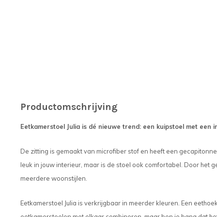
Productomschrijving
Eetkamerstoel Julia is dé nieuwe trend: een kuipstoel met een in
De zitting is gemaakt van microfiber stof en heeft een gecapitonne
leuk in jouw interieur, maar is de stoel ook comfortabel. Door het g
meerdere woonstijlen.
Eetkamerstoel Julia is verkrijgbaar in meerder kleuren. Een eethoek
eetkamerstoelen met elkaar combineren, maar ben je bang dat het 