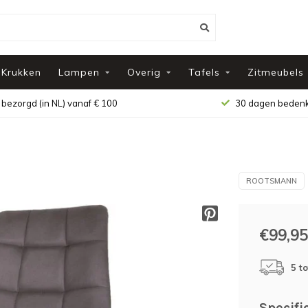
Krukken
Lampen
Overig
Tafels
Zitmeubels
 bezorgd (in NL) vanaf € 100
30 dagen bedenk
ROOTSMANN
€99,95
5 t
Specifi