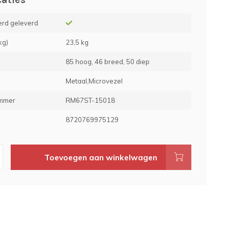
rd geleverd
kg)
23,5 kg
85 hoog, 46 breed, 50 diep
Metaal,Microvezel
ummer
RM67ST-15018
e
8720769975129
Toevoegen aan winkelwagen