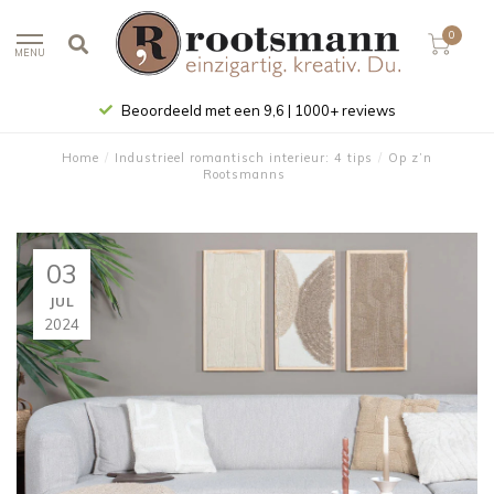
0
MENU
Beoordeeld met een 9,6 | 1000+ reviews
Home
/
Industrieel romantisch interieur: 4 tips
/
Op z’n
Rootsmanns
03
JUL
2024